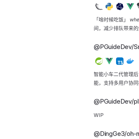
「啥时候吃饭」
whe
间，减少排队带来的
@PGuideDev/S
智能小车二代管理
能，支持多用户协同
@PGuideDev/pl
WIP
@DingGe3/oh-