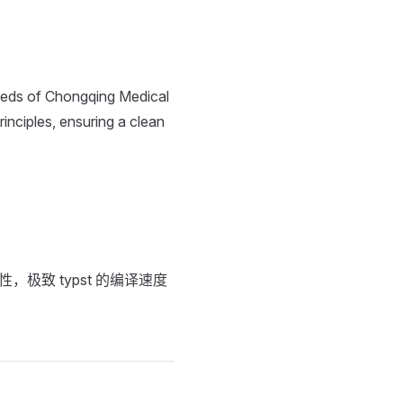
 needs of Chongqing Medical
inciples, ensuring a clean
性，极致 typst 的编译速度