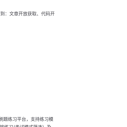
做到：文章开放获取、代码开
se 的单选刷题练习平台，支持练习模
（按练习/考试模式筛选）及