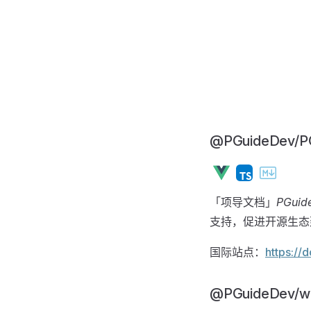
@PGuideDev/P
「项导文档」
PGuid
支持，促进开源生态
国际站点：
https://
@PGuideDev/w