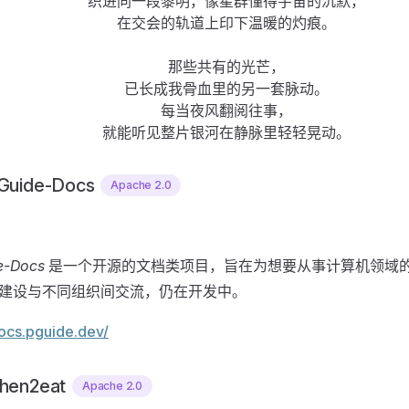
织进同一段黎明，像星群懂得宇宙的沉默，
在交会的轨道上印下温暖的灼痕。
那些共有的光芒，
已长成我骨血里的另一套脉动。
每当夜风翻阅往事，
就能听见整片银河在静脉里轻轻晃动。
Guide-Docs
Apache 2.0
e-Docs
是一个开源的文档类项目，旨在为想要从事计算机领域
建设与不同组织间交流，仍在开发中。
docs.pguide.dev/
hen2eat
Apache 2.0