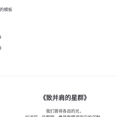
写的模板
s
件
《致并肩的星群》
我们曾将各自的光，