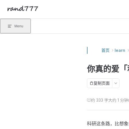
rand777
Skip to content
Menu
首页
learn
你真的爱「
复制页面
约 333 字
大约 1 分钟
科研这条路，比想象