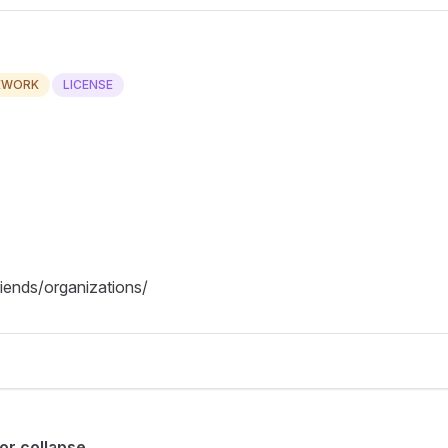
EWORK
LICENSE
riends/organizations/
or collapse