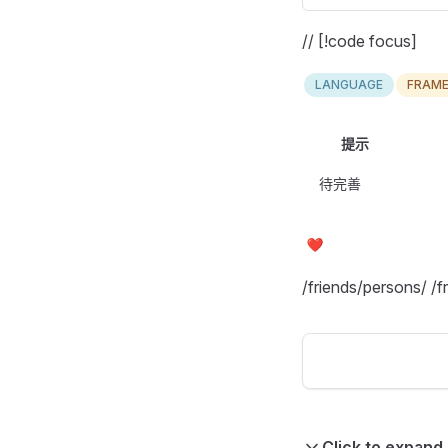
// [!code focus]
LANGUAGE
FRAM
提示
待完善
/friends/persons/ /f
Click to expand 