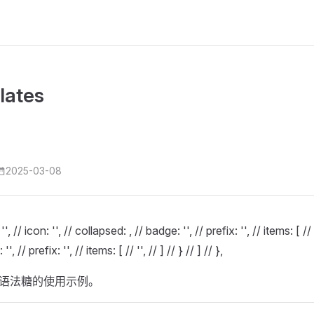
ates
2025-03-08
'', // icon: '', // collapsed: , // badge: '', // prefix: '', // items: [ // {
, // prefix: '', // items: [ // '', // ] // } // ] // },
语法糖的使用示例。