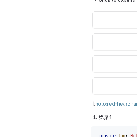
[:
noto:red-heart::r
步骤 1
console
.
log
(
'He