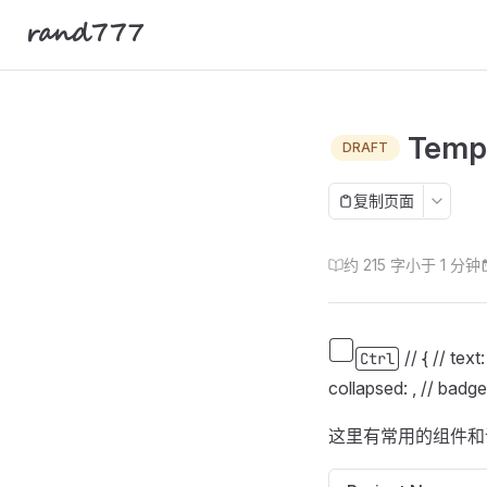
rand777
Skip to content
Templ
DRAFT
复制页面
约 215 字
小于 1 分钟
// { // text: 
Ctrl
collapsed: , // badge: ''
这里有常用的组件和