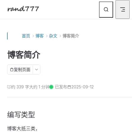
rand777
Skip to content
首页
博客
杂文
博客简介
博客简介
复制页面
约 339 字
大约 1 分钟
已发布
2025-09-12
编写类型
博客大抵三类，