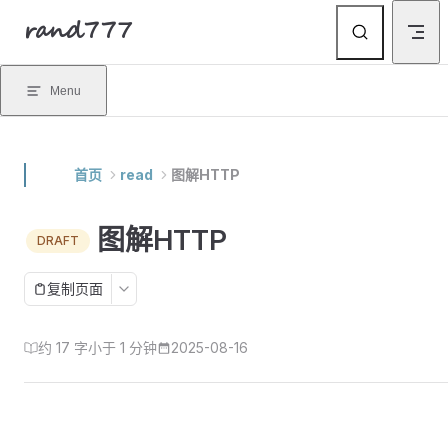
rand777
Skip to content
Menu
首页
read
图解HTTP
图解HTTP
DRAFT
复制页面
约 17 字
小于 1 分钟
2025-08-16