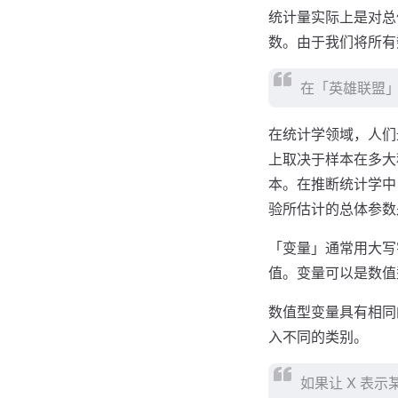
统计量实际上是对总
数。由于我们将所有
在「英雄联盟
在统计学领域，人们
上取决于样本在多大
本。在推断统计学中
验所估计的总体参数
「变量」通常用大写
值。变量可以是数值
数值型变量具有相同
入不同的类别。
如果让 X 表