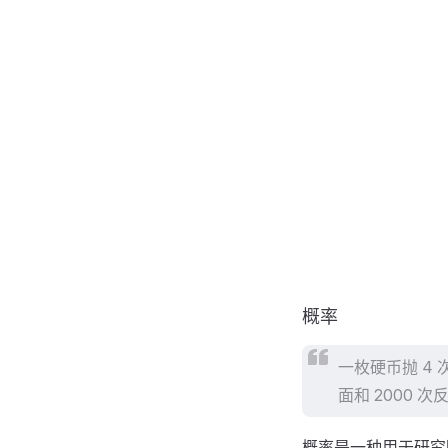
概率
一枚硬币抛 4 
面和 2000 次
概率是一种用于研究