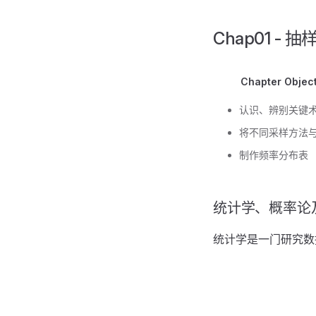
Chap01 - 
Chapter Object
认识、辨别关键
将不同采样方法
制作频率分布表
统计学、概率论
统计学是一门研究数