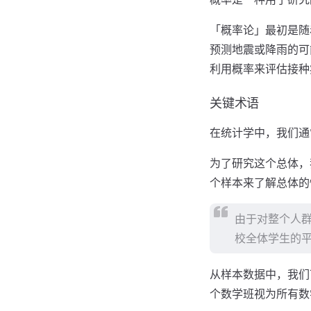
「概率论」最初是随
预测地震或降雨的可
利用概率来评估接种
关键术语
在统计学中，我们通
为了研究这个总体，
个样本来了解总体的
由于对整个人
校全体学生的
从样本数据中，我们
个数学班视为所有数