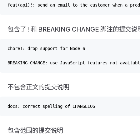
feat(api)!: send an email to the customer when a prod
包含了 ! 和 BREAKING CHANGE 脚注的提交说
chore!: drop support for Node 6
BREAKING CHANGE: use JavaScript features not availabl
不包含正文的提交说明
docs: correct spelling of CHANGELOG
包含范围的提交说明