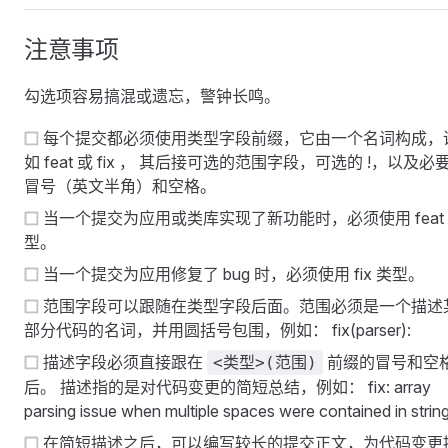
注意事项
勾选项容易搞混或遗忘，警钟长鸣。
每个提交都必须使用类型字段前缀，它由一个名词构成，
如 feat 或 fix ， 其后接可选的范围字段，可选的 !，以及必
冒号（英文半角）和空格。
当一个提交为应用或类库实现了新功能时，必须使用 feat
型。
当一个提交为应用修复了 bug 时，必须使用 fix 类型。
范围字段可以跟随在类型字段后面。范围必须是一个描述
部分代码的名词，并用圆括号包围，例如： fix(parser):
描述字段必须直接跟在
前缀的冒号和空
<类型>(范围)
后。 描述指的是对代码变更的简短总结，例如： fix: array
parsing issue when multiple spaces were contained in stri
在简短描述之后，可以编写较长的提交正文，为代码变更