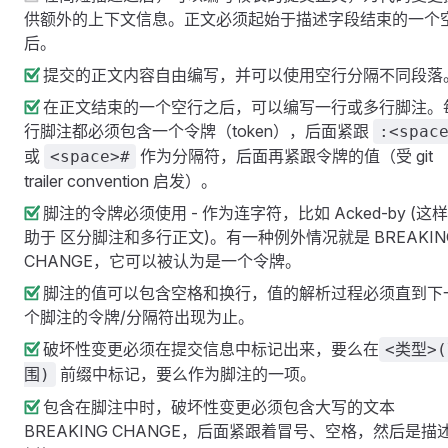
供额外的上下文信息。正文必须起始于描述字段结束的一个
后。
提交的正文内容自由编写，并可以使用空行分隔不同段落
在正文结束的一个空行之后，可以编写一行或多行脚注。
行脚注都必须包含一个令牌（token），后面紧跟
:<spac
或
作为分隔符，后面再紧跟令牌的值（受 git
<space>#
trailer convention 启发）。
脚注的令牌必须使用 - 作为连字符，比如 Acked-by (这
助于 区分脚注和多行正文)。有一种例外情况就是 BREAKIN
CHANGE，它可以被认为是一个令牌。
脚注的值可以包含空格和换行，值的解析过程必须直到下
个脚注的令牌/分隔符出现为止。
破坏性变更必须在提交信息中标记出来，要么在
<类型>
前缀中标记，要么作为脚注的一项。
围)
包含在脚注中时，破坏性变更必须包含大写的文本
BREAKING CHANGE，后面紧跟着冒号、空格，然后是描