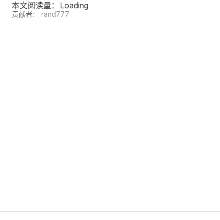
本文阅读量：
Loading
贡献者:
rand777