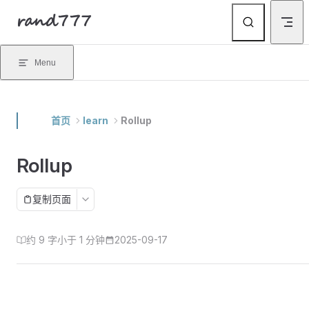
rand777
Skip to content
Menu
首页
learn
Rollup
Rollup
复制页面
约 9 字
小于 1 分钟
2025-09-17