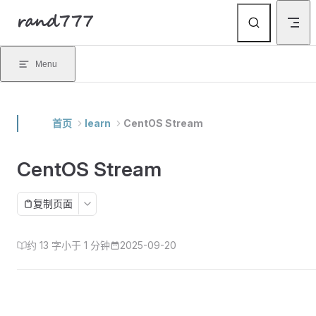
rand777
Skip to content
Menu
首页
learn
CentOS Stream
CentOS Stream
复制页面
约 13 字
小于 1 分钟
2025-09-20