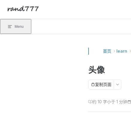
rand777
Skip to content
Menu
首页
learn
头像
复制页面
约 10 字
小于 1 分钟