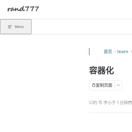
rand777
Skip to content
Menu
首页
learn
容器化
复制页面
约 15 字
小于 1 分钟