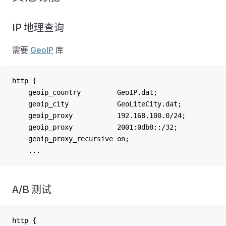
IP 地理查询
需要
GeoIP
库
http {
    geoip_country         GeoIP.dat;
    geoip_city            GeoLiteCity.dat;
    geoip_proxy           192.168.100.0/24;
    geoip_proxy           2001:0db8::/32;
    geoip_proxy_recursive on;
    ...
A/B 测试
http {