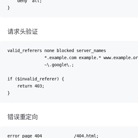
    deny  all;
}
请求头验证
valid_referers none blocked server_names
               *.example.com example.* www.example.or
               ~\.google\.;
if ($invalid_referer) {
    return 403;
}
错误重定向
error_page 404             /404.html;