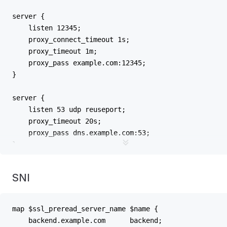
server {
    listen 12345;
    proxy_connect_timeout 1s;
    proxy_timeout 1m;
    proxy_pass example.com:12345;
}
server {
    listen 53 udp reuseport;
    proxy_timeout 20s;
    proxy_pass dns.example.com:53;
}
server {
SNI
    listen [::1]:12345;
    proxy_pass unix:/tmp/stream.socket;
}
map $ssl_preread_server_name $name {
    backend.example.com      backend;