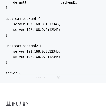
    default                  backend2;
}
upstream backend {
    server 192.168.0.1:12345;
    server 192.168.0.2:12345;
}
upstream backend2 {
    server 192.168.0.3:12345;
    server 192.168.0.4:12345;
}
server {
    listen      12346;
    proxy_pass  $name;
    ssl_preread on;
}
其他功能