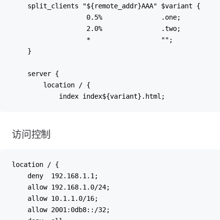
    split_clients "${remote_addr}AAA" $variant {
                   0.5%               .one;
                   2.0%               .two;
                   *                  "";
    }
    server {
        location / {
            index index${variant}.html;
访问控制
location / {
    deny  192.168.1.1;
    allow 192.168.1.0/24;
    allow 10.1.1.0/16;
    allow 2001:0db8::/32;