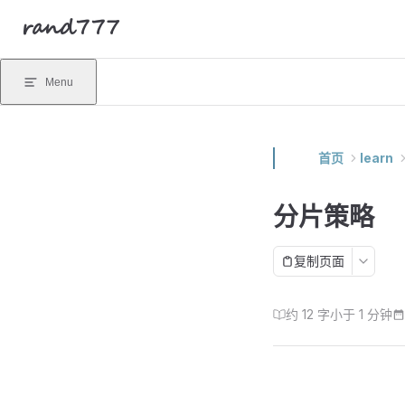
rand777
Skip to content
Menu
首页
learn
分片策略
复制页面
约 12 字
小于 1 分钟