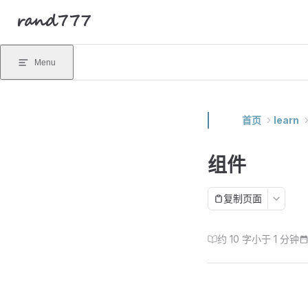
rand777
Skip to content
Menu
首页
learn
组件
复制页面
约 10 字
小于 1 分钟