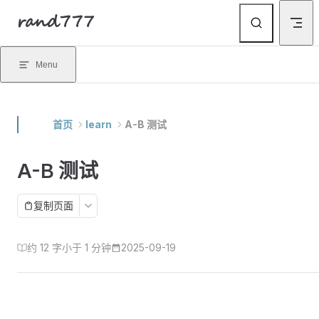
rand777
Skip to content
Menu
首页
learn
A-B 测试
A-B 测试
复制页面
约 12 字
小于 1 分钟
2025-09-19