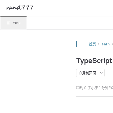
rand777
Skip to content
Menu
首页
learn
TypeScript
复制页面
约 9 字
小于 1 分钟