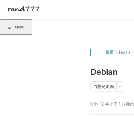
rand777
Skip to content
Menu
首页
learn
Debian
复制页面
约 12 字
小于 1 分钟