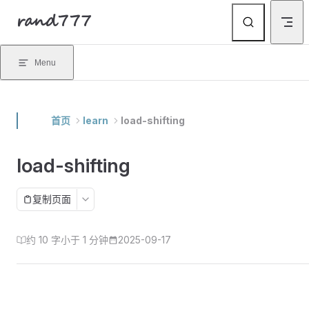
rand777
Skip to content
Menu
首页
learn
load-shifting
load-shifting
复制页面
约 10 字
小于 1 分钟
2025-09-17