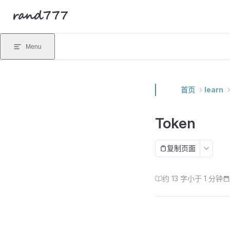
rand777
Skip to content
Menu
首页
learn
Token
复制页面
约 13 字
小于 1 分钟